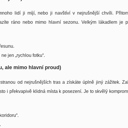
o lidí ji míjí, nebo ji navštíví v nejrušnější chvíli. Přito
razíte ráno nebo mimo hlavní sezonu. Velkým lákadlem je p
přesunu.
 ne jen „rychlou fotku“.
u, ale mimo hlavní proud)
tranou od nejrušnějších tras a získáte úplně jiný zážitek. Z
to i překvapivě klidná místa k posezení. Je to skvělý kompromi
koridoru“.
.