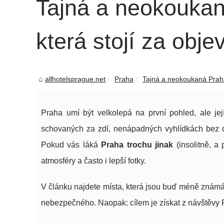
Tajná a neokoukaná
která stojí za obje
allhotelsprague.net
Praha
Tajná a neokoukaná Praha:
Praha umí být velkolepá na první pohled, ale její
schovaných za zdí, nenápadných vyhlídkách bez da
Pokud vás láká
Praha trochu jinak
(insolitně, a 
atmosféry a často i lepší fotky.
V článku najdete místa, která jsou buď méně známá, 
nebezpečného. Naopak: cílem je získat z návštěvy