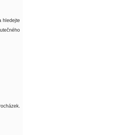
 hledejte
kutečného
rocházek.