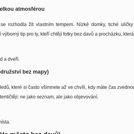
velkou atmosférou
 se rozhodla žít vlastním tempem. Nízké domky, tiché uličk
ýborný tip pro ty, kteří chtějí fotky bez davů a procházku, která 
d a dveří.
odružství bez mapy)
edů, které si často všimnete až ve chvíli, kdy máte čas zvedno
entičtěji: ne jako seznam, ale jako objevování.
ísta.