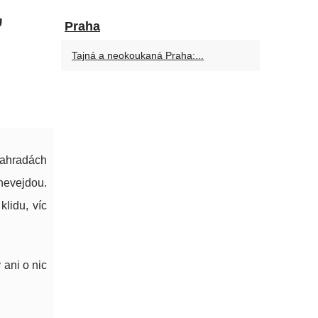
,
Praha
Tajná a neokoukaná Praha:...
zahradách
nevejdou.
klidu, víc
 ani o nic