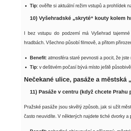
Tip
: ověřte si aktuální režim vstupů a prohlídek 
10) Vyšehradské „skryté“ kouty kolem 
I bez vstupu do podzemí má Vyšehrad tajemné 
hradbách. Všechno působí filmově, a přitom přiroze
Benefit
: atmosféra staré pevnosti a pocit, že jst
Tip
: v deštivém počasí bývá místo ještě působivěj
Nečekané ulice, pasáže a městská 
11) Pasáže v centru (když chcete Prahu 
Pražské pasáže jsou skvělý způsob, jak si užít město
často neuvidíte. V některých najdete tiché dvorky a