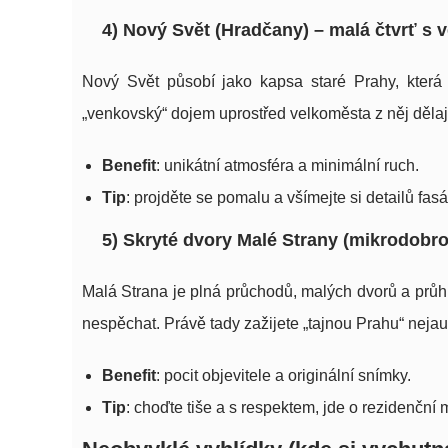
4) Nový Svět (Hradčany) – malá čtvrť s 
Nový Svět působí jako kapsa staré Prahy, která
„venkovský“ dojem uprostřed velkoměsta z něj dělají v
Benefit
: unikátní atmosféra a minimální ruch.
Tip
: projděte se pomalu a všímejte si detailů fasá
5) Skryté dvory Malé Strany (mikrodobr
Malá Strana je plná průchodů, malých dvorů a průhl
nespěchat. Právě tady zažijete „tajnou Prahu“ nejaut
Benefit
: pocit objevitele a originální snímky.
Tip
: choďte tiše a s respektem, jde o rezidenční m