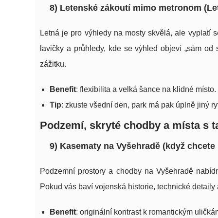
8) Letenské zákoutí mimo metronom (Let
Letná je pro výhledy na mosty skvělá, ale vyplatí
lavičky a průhledy, kde se výhled objeví „sám od
zážitku.
Benefit
: flexibilita a velká šance na klidné místo.
Tip
: zkuste všední den, park má pak úplně jiný r
Podzemí, skryté chodby a místa s t
9) Kasematy na Vyšehradě (když chcete 
Podzemní prostory a chodby na Vyšehradě nabídno
Pokud vás baví vojenská historie, technické detaily 
Benefit
: originální kontrast k romantickým uličká