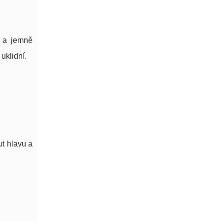
y a jemně
uklidní.
ut hlavu a