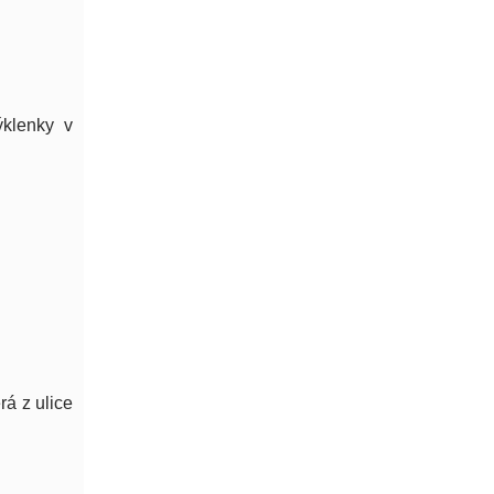
ýklenky v
rá z ulice