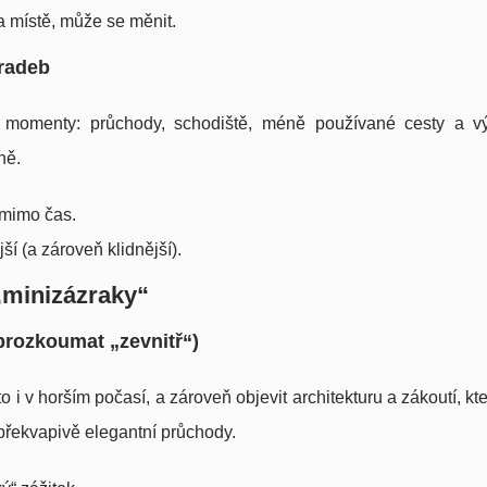
na místě, může se měnit.
hradeb
momenty: průchody, schodiště, méně používané cesty a v
ně.
e mimo čas.
ší (a zároveň klidnější).
„minizázraky“
prozkoumat „zevnitř“)
 i v horším počasí, a zároveň objevit architekturu a zákoutí, kte
 překvapivě elegantní průchody.