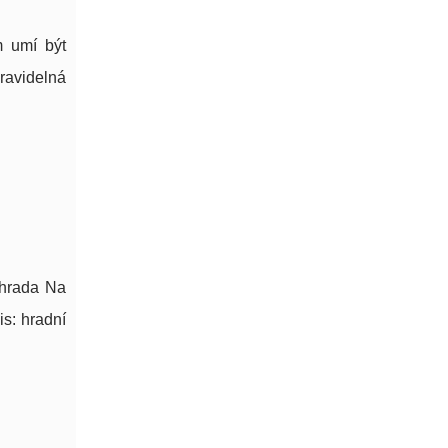
m umí být
ravidelná
ahrada Na
s: hradní