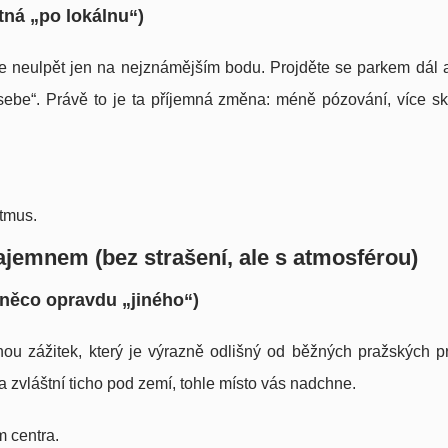
ná „po lokálnu“)
 se neulpět jen na nejznámějším bodu. Projděte se parkem dál a
 sebe“. Právě to je ta příjemná změna: méně pózování, více s
ytmus.
ajemnem (bez strašení, ale s atmosférou)
něco opravdu „jiného“)
u zážitek, který je výrazně odlišný od běžných pražských p
a zvláštní ticho pod zemí, tohle místo vás nadchne.
m centra.