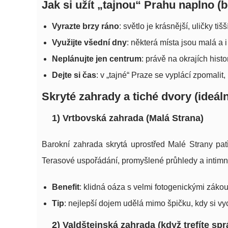
Jak si užít „tajnou“ Prahu naplno (b
Vyrazte brzy ráno
: světlo je krásnější, uličky t
Využijte všední dny
: některá místa jsou malá a 
Neplánujte jen centrum
: právě na okrajích hist
Dejte si čas
: v „tajné“ Praze se vyplácí zpomalit
Skryté zahrady a tiché dvory (ideáln
1) Vrtbovská zahrada (Malá Strana)
Barokní zahrada skrytá uprostřed Malé Strany patří
Terasové uspořádání, promyšlené průhledy a intimní 
Benefit
: klidná oáza s velmi fotogenickými zákou
Tip
: nejlepší dojem udělá mimo špičku, kdy si vy
2) Valdštejnská zahrada (když trefíte sp