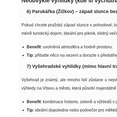
Neobvyklé vyhlídky (kde si vychutn
6) Parukářka (Žižkov) – západ slunce be
Pokud chcete pražský západ slunce v pohodové, lok
méně turistický dojem. Ideální pro piknik, klidný v
Benefit
: uvolněná atmosféra a hodně prostoru.
Tip
: přibalte něco na sezení a dorazte s předstih
7) Vyšehradské vyhlídky (mimo hlavní tr
Vyšehrad je známý, ale mnoho lidí zůstane u nejvid
výhledy na Vltavu a město, která působí majestátně
Benefit
: kombinace historie, zeleně a výhledů v
Tip
: ideální dopoledne nebo podvečer pro měkké