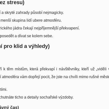
ez stresu)
išší a skryté zahrady působí nejmagicky.
i menší skupina lidí ubere atmosféru.
orického jádra čekají nejpříjemnější překvapení.
, posedět a dívat se kolem sebe.
í pro klid a výhledy)
 k těm místům, která překvapí i návštěvníky, kteří už „viděli
atmosféra vám dopřejí pocit, že jste na chvíli mimo rušné měst
tími.
chutnáte ticho a detaily sochařské výzdoby.
rávný čas)