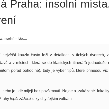
 Praha: insolní místa
vení
 insolní místa,...
 největší kouzlo často leží v detailech: v tichých dvorech, 
vů a v místech, která se do klasických itinerářů jednoduše 
přitom pořád pohodlně), tady je výběr tipů, které přinesou víc 
nebo je lidé míjejí bez povšimnutí. Nejde o „zakázané“ lokality
 Prahy
lepší zážitek
díky chytřejším volbám.