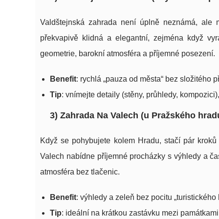
Valdštejnská zahrada není úplně neznámá, ale mnoh
překvapivě klidná a elegantní, zejména když vy
geometrie, barokní atmosféra a příjemné posezení.
Benefit
: rychlá „pauza od města“ bez složitého 
Tip
: vnímejte detaily (stěny, průhledy, kompozici),
3) Zahrada Na Valech (u Pražského hrad
Když se pohybujete kolem Hradu, stačí pár kroků s
Valech nabídne příjemné procházky s výhledy a čas
atmosféra bez tlačenic.
Benefit
: výhledy a zeleň bez pocitu „turistického 
Tip
: ideální na krátkou zastávku mezi památkami