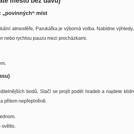
áte město bez davů)
z „povinných“ míst
ální atmosféře, Parukářka je výborná volba. Nabídne výhledy, 
ečer nebo rychlou pauzu mezi procházkami.
em.
asu)
itelnějších bodů. Stačí se projít podél hradeb a najdete klid
 a přitom nepřeplněně.
 jednom.
 světlo.